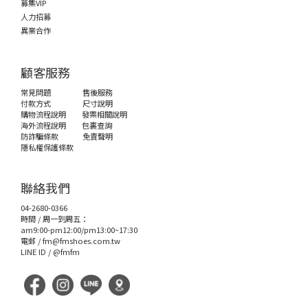
募集VIP
人力招募
異業合作
顧客服務
常見問題
售後服務
付款方式
尺寸說明
購物流程說明
發票相關說明
海外流程說明
包裏查詢
防詐騙條款
免責聲明
隱私權保護條款
聯絡我們
04-2680-0366
時間 / 周一到周五：
am9:00-pm12:00/pm13:00~17:30
電郵 /
fm@fmshoes.com.tw
LINE ID /
@fmfm