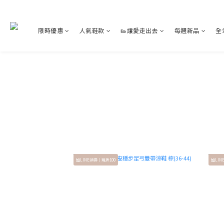
限時優惠
人氣鞋款
👟讓愛走出去
每週新品
全
加LINE領券｜現折100
加LIN