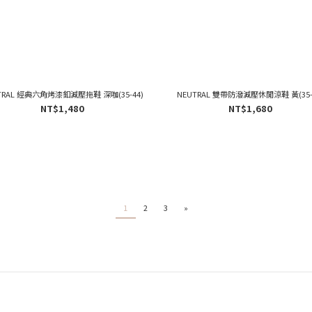
TRAL 經典六角烤漆釦減壓拖鞋 深咖(35-44)
NEUTRAL 雙帶防潑減壓休閒涼鞋 黃(35-
NT$1,480
NT$1,680
1
2
3
»