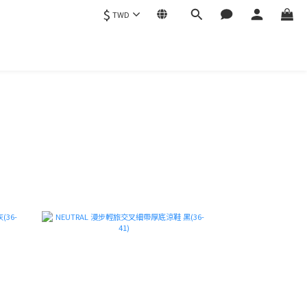
$
TWD