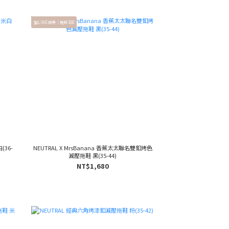
加LINE領券｜現折100
36-
NEUTRAL X MrsBanana 香蕉太太聯名雙釦烤色
減壓拖鞋 黑(35-44)
NT$1,680