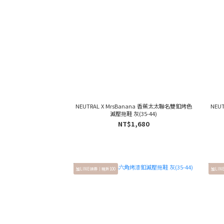
NEUTRAL X MrsBanana 香蕉太太聯名雙釦烤色
NEU
減壓拖鞋 灰(35-44)
NT$1,680
加LINE領券｜現折100
加LIN