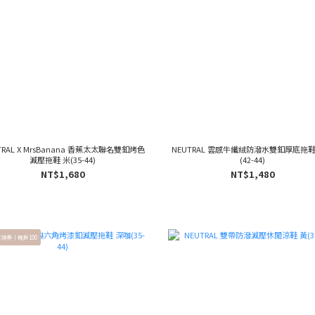
TRAL X MrsBanana 香蕉太太聯名雙釦烤色
NEUTRAL 雲感牛纖絨防潑水雙釦厚底拖鞋
減壓拖鞋 米(35-44)
(42-44)
NT$1,680
NT$1,480
E領券｜現折100