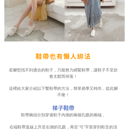
鞋帶也有懶人綁法
若腳型找不到適合的鞋子，只能努力綁緊鞋帶，讓鞋子不至於
會太鬆
而掉落！
這裡給大家介紹以下繫鞋帶的方法，簡單易學又時尚，從此腳
不痠！
梯子鞋帶
鞋帶兩頭分別穿過鞋子內側的兩個孔眼的兩端，
右端鞋帶直線上升至右側的孔眼，再呈“弓”字形穿到鞋舌的頂