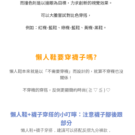
而撞色則是以搶眼為目標，力求創新的視覺效果。
可以大膽嘗試對比色穿搭，
例如：紅襪-藍鞋、綠襪-藍鞋、黃襪-黑鞋。
懶人鞋要穿襪子嗎?
懶人鞋本來就是以「不需要穿襪」而設計的，就算不穿襪也沒
關係！
不穿襪的穿搭，反倒更顯簡約時尚( ≧ ▽ ≦ ) ♡
懶人鞋+襪子穿搭的小叮嚀：注意襪子腳後跟
部分
懶人鞋+襪子穿搭，建議可以搭配反摺九分褲款，