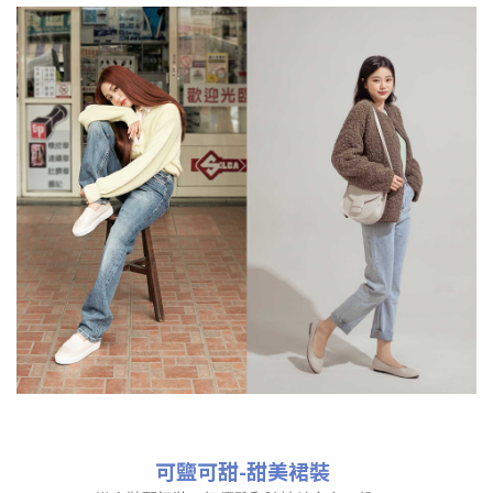
可鹽可甜-甜美裙裝