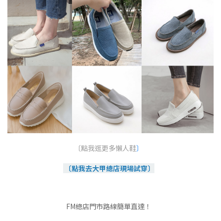
〔點我逛更多懶人鞋
〕
〔點我去大甲總店現場試穿〕
FM總店門市路線簡單直達！