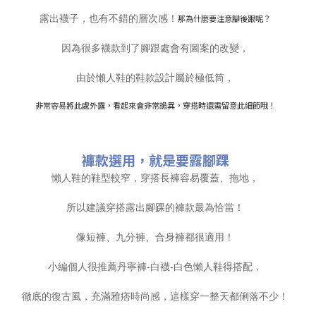
露出襪子，也有不錯的層次感！
那為什麼要注意腳後跟呢？
因為很多襪款到了腳跟處會有圖案的改變，
由於懶人鞋的鞋款設計屬於極低筒，
非常容易將此處外露，看起來會非常詭異，
穿搭時還需留意此細節哦！
褲款選用，就是要露腳踝
懶人鞋的鞋型較窄，穿搭長褲容易覆蓋、拖地，
所以建議穿搭露出腳踝的褲款最為恰當！
像短褲、九分褲、合身褲都很適用！
小編個人很推薦丹寧褲-白襪-白色懶人鞋得搭配，
徹底的復古風，充滿雅痞時尚感，這樣穿一整天都俐落不少！