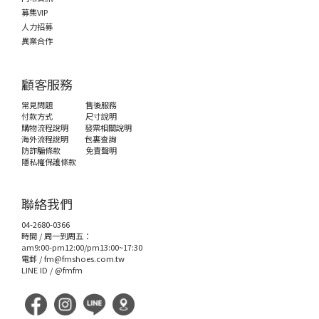
募集VIP
人力招募
異業合作
顧客服務
常見問題
售後服務
付款方式
尺寸說明
購物流程說明
發票相關說明
海外流程說明
包裏查詢
防詐騙條款
免責聲明
隱私權保護條款
聯絡我們
04-2680-0366
時間 / 周一到周五：
am9:00-pm12:00/pm13:00~17:30
電郵 /
fm@fmshoes.com.tw
LINE ID /
@fmfm