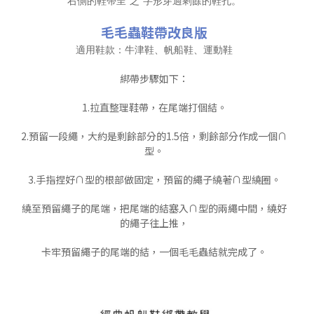
右側的鞋帶呈“之”字形穿過剩餘的鞋孔。
毛毛蟲鞋帶改良版
適用鞋款：牛津鞋、帆船鞋、運動鞋
綁帶步驟如下：
1.拉直整理鞋帶，在尾端打個結。
2.預留一段繩，大約是剩餘部分的1.5倍，剩餘部分作成一個∩
型。
3
.手指捏好∩型的根部做固定，預留的繩子繞著∩型繞圈。
繞至預留繩子的尾端，把尾端的結塞入∩型的兩繩中間，繞好
的繩子往上推，
卡牢預留繩子的尾端的結，一個毛毛蟲結就完成了。