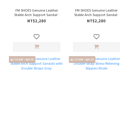
FM SHOES Genuine Leather
FM SHOES Genuine Leather
Stable Arch Support Sandals
Stable Arch Support Sandals
with Double Straps Brown
with Double Straps Khaki
NT$2,280
NT$2,280
加LINE領券｜現折100
加LINE領券｜現折100