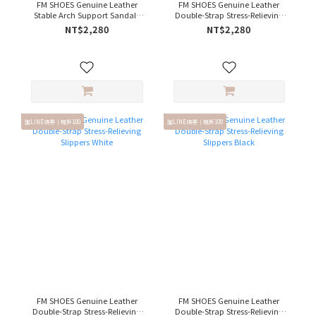
FM SHOES Genuine Leather
FM SHOES Genuine Leather
Stable Arch Support Sandals
Double-Strap Stress-Relieving
with Double Straps Gray
Slippers Khaki
NT$2,280
NT$2,280
加LINE領券｜現折100
加LINE領券｜現折100
FM SHOES Genuine Leather
FM SHOES Genuine Leather
Double-Strap Stress-Relieving
Double-Strap Stress-Relieving