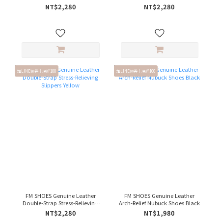
Slippers White
Slippers Black
NT$2,280
NT$2,280
加LINE領券｜現折100
加LINE領券｜現折100
FM SHOES Genuine Leather
FM SHOES Genuine Leather
Double-Strap Stress-Relieving
Arch-Relief Nubuck Shoes Black
Slippers Yellow
NT$2,280
NT$1,980