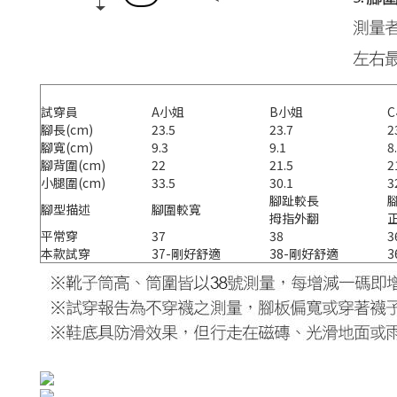
試穿報告
試穿員
A小姐
B小姐
腳長(cm)
23.5
23.7
2
腳寬(cm)
9.3
9.1
8
腳背圍(cm)
22
21.5
2
小腿圍(cm)
33.5
30.1
3
腳趾較長
腳型描述
腳圍較寬
拇指外翻
平常穿
37
38
3
本款試穿
37-剛好舒適
38-剛好舒適