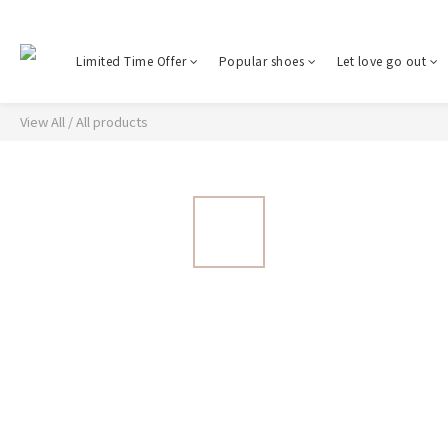
Limited Time Offer
Popular shoes
Let love go out
View All
/
All products