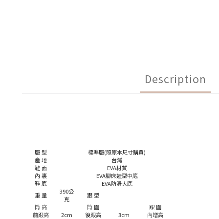
Description
版 型
標準版(照原本尺寸購買)
產 地
台灣
鞋 面
EVA材質
內 裏
EVA腳床造型中底
鞋 底
EVA防滑大底
390公
重 量
跟 型
克
筒 高
筒 圍
踝 圍
前跟高
2cm
後跟高
3cm
內增高