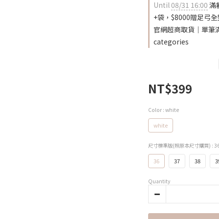
Until
08/31 16:00
滿額
+袋，$8000贈足弓全墊 (
官網超商取貨｜單筆滿2雙
categories
NT$399
Color
: white
white
尺寸標準版(照原本尺寸購買)
: 3
36
37
38
3
Quantity