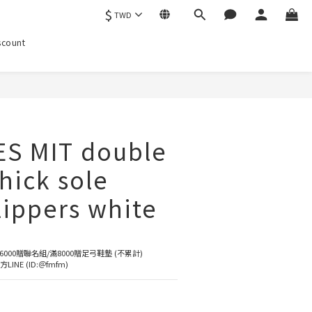
$
TWD
scount
BUY NOW
S MIT double
hick sole
lippers white
6000贈聯名組/滿8000贈足弓鞋墊 (不累計)
NE (ID:＠fmfm)