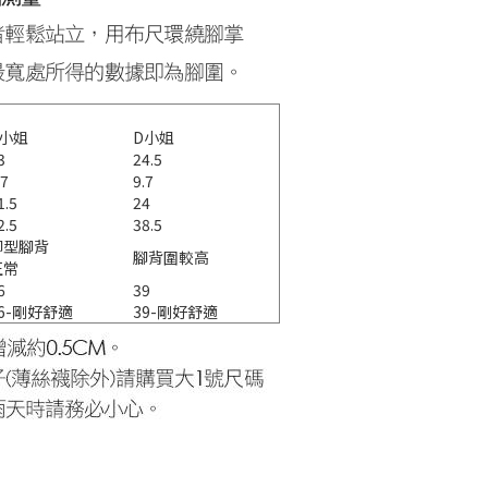
C小姐
D小姐
3
24.5
.7
9.7
1.5
24
2.5
38.5
腳型腳背
腳背圍較高
正常
6
39
36-剛好舒適
39-剛好舒適