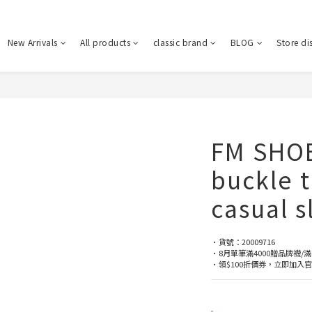
New Arrivals
All products
classic brand
BLOG
Store di
FM SHOE
buckle t
casual s
•貨號：20009716
•8月單筆滿4000贈品牌襪/滿
•領$100折價券，立即加入官方LI