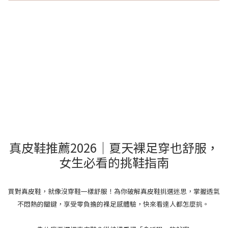
真皮鞋推薦2026｜夏天裸足穿也舒服，
女生必看的挑鞋指南
買對真皮鞋，就像沒穿鞋一樣舒服！為你破解真皮鞋挑選迷思，掌握透氣
不悶熱的關鍵，享受零負擔的裸足感體驗，快來看達人都怎麼挑。