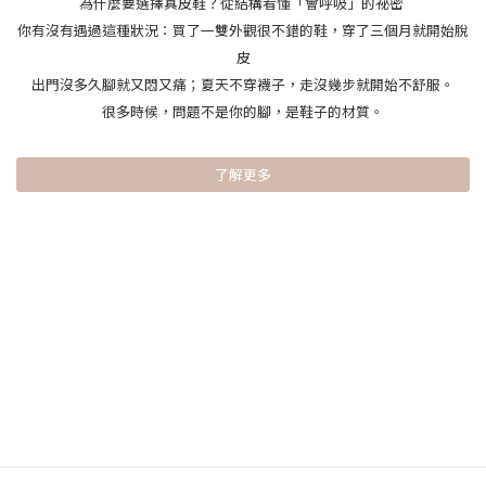
為什麼要選擇真皮鞋？從結構看懂「會呼吸」的祕密
你有沒有遇過這種狀況：買了一雙外觀很不錯的鞋，穿了三個月就開始脫
皮
出門沒多久腳就又悶又痛；夏天不穿襪子，走沒幾步就開始不舒服。
很多時候，問題不是你的腳，是鞋子的材質。
了解更多
台灣時尚設計舒適女鞋