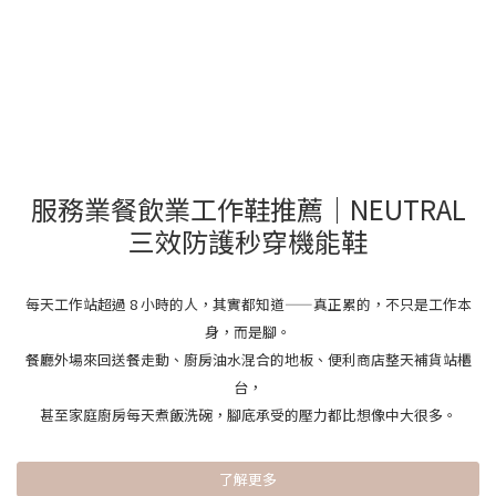
服務業餐飲業工作鞋推薦｜NEUTRAL
三效防護秒穿機能鞋
每天工作站超過 8 小時的人，其實都知道——真正累的，不只是工作本
身，而是腳。
餐廳外場來回送餐走動、廚房油水混合的地板、便利商店整天補貨站櫃
台，
甚至家庭廚房每天煮飯洗碗，腳底承受的壓力都比想像中大很多。
了解更多