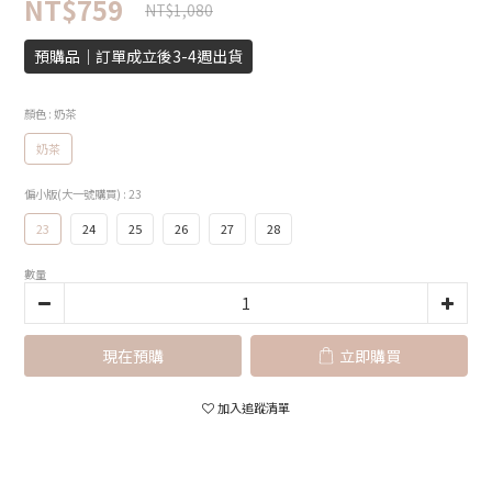
NT$759
NT$1,080
預購品｜訂單成立後3-4週出貨
顏色
: 奶茶
奶茶
偏小版(大一號購買)
: 23
23
24
25
26
27
28
數量
現在預購
立即購買
加入追蹤清單