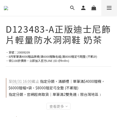
D123483-A正版迪士尼飾
片輕量防水洞洞鞋 奶茶
•貨號：20009209
•8月單筆滿4000贈品牌襪/滿6000贈聯名組/滿8000贈足弓鞋墊 (不累計)
•領$100折價券，立即加入官方LINE (ID:＠fmfm)
至
08/31 16:00
截止
指定分類，滿額禮｜單筆滿$4000贈襪，
$6000贈帽+袋，$8000贈足弓全墊 (不累贈)
指定分類，官網超商取貨｜單筆滿2雙免運﹝限台灣地區﹞
查看更多