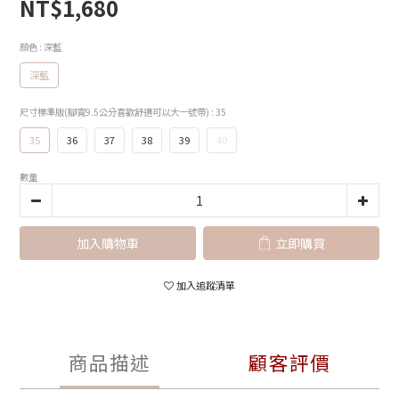
NT$1,680
顏色
: 深藍
深藍
尺寸標準版(腳寬9.5公分喜歡舒適可以大一號帶)
: 35
35
36
37
38
39
40
數量
加入購物車
立即購買
加入追蹤清單
商品描述
顧客評價