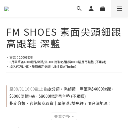
FM SHOES 素面尖頭細跟
高跟鞋 深藍
•貨號：20008838
•8月單筆滿4000贈品牌襪/滿6000贈聯名組/滿8000贈足弓鞋墊 (不累計)
•加入官方LINE，獲取最新好康 (LINE ID:＠fmfm)
至
08/31 16:00
截止
指定分類，滿額禮｜單筆滿$4000贈襪，
$6000贈帽+袋，$8000贈足弓全墊 (不累贈)
指定分類，官網超商取貨｜單筆滿2雙免運﹝限台灣地區﹞
查看更多