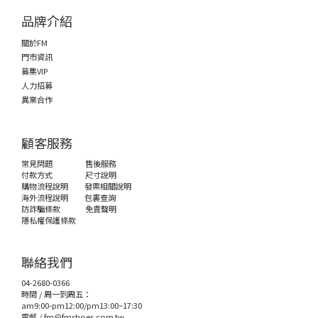
品牌介紹
關於FM
門市資訊
募集VIP
人力招募
異業合作
顧客服務
常見問題
售後服務
付款方式
尺寸說明
購物流程說明
發票相關說明
海外流程說明
包裏查詢
防詐騙條款
免責聲明
隱私權保護條款
聯絡我們
04-2680-0366
時間 / 周一到周五：
am9:00-pm12:00/pm13:00~17:30
電郵 /
fm@fmshoes.com.tw