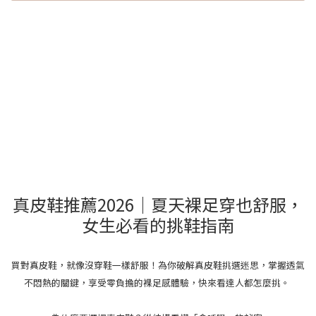
真皮鞋推薦2026｜夏天裸足穿也舒服，
女生必看的挑鞋指南
買對真皮鞋，就像沒穿鞋一樣舒服！為你破解真皮鞋挑選迷思，掌握透氣
不悶熱的關鍵，享受零負擔的裸足感體驗，快來看達人都怎麼挑。