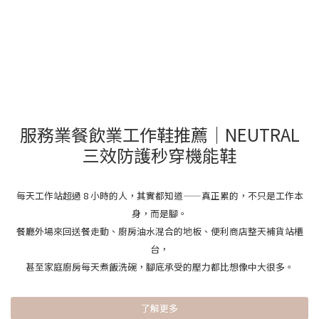
服務業餐飲業工作鞋推薦｜NEUTRAL
三效防護秒穿機能鞋
每天工作站超過 8 小時的人，其實都知道——真正累的，不只是工作本
身，而是腳。
餐廳外場來回送餐走動、廚房油水混合的地板、便利商店整天補貨站櫃
台，
甚至家庭廚房每天煮飯洗碗，腳底承受的壓力都比想像中大很多。
了解更多