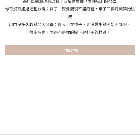
為什麼要選擇真皮鞋？從結構看懂「會呼吸」的祕密
你有沒有遇過這種狀況：買了一雙外觀很不錯的鞋，穿了三個月就開始脫
皮
出門沒多久腳就又悶又痛；夏天不穿襪子，走沒幾步就開始不舒服。
很多時候，問題不是你的腳，是鞋子的材質。
了解更多
台灣時尚設計舒適女鞋