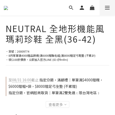
NEUTRAL 全地形機能風
瑪莉珍鞋 全黑(36-42)
•貨號：20009774
•8月單筆滿4000贈品牌襪/滿6000贈聯名組/滿8000贈足弓鞋墊 (不累計)
•領$100折價券，立即加入官方LINE (ID:＠fmfm)
至
08/31 16:00
截止
指定分類，滿額禮｜單筆滿$4000贈襪，
$6000贈帽+袋，$8000贈足弓全墊 (不累贈)
指定分類，官網超商取貨｜單筆滿2雙免運﹝限台灣地區﹞
查看更多