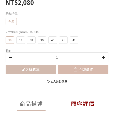
NT$2,080
顏色
: 全黑
全黑
尺寸標準版 (腳瘦小一碼)
: 36
36
37
38
39
40
41
42
數量
加入購物車
立即購買
加入追蹤清單
商品描述
顧客評價