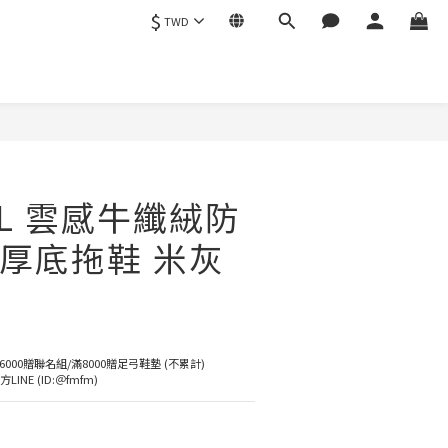
$
TWD
AL 雲感牛纖絨防
厚底拖鞋 米灰
6000贈聯名組/滿8000贈足弓鞋墊 (不累計)
NE (ID:＠fmfm)