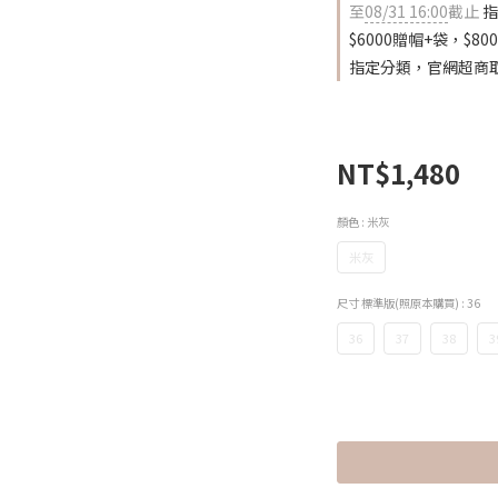
至
08/31 16:00
截止
指
$6000贈帽+袋，$80
指定分類，官網超商
NT$1,480
顏色
: 米灰
米灰
尺寸 標準版(照原本購買)
: 36
36
37
38
3