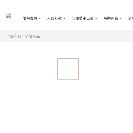
限時優惠
人氣鞋款
👟讓愛走出去
每週新品
全
全部商品
/
全站商品