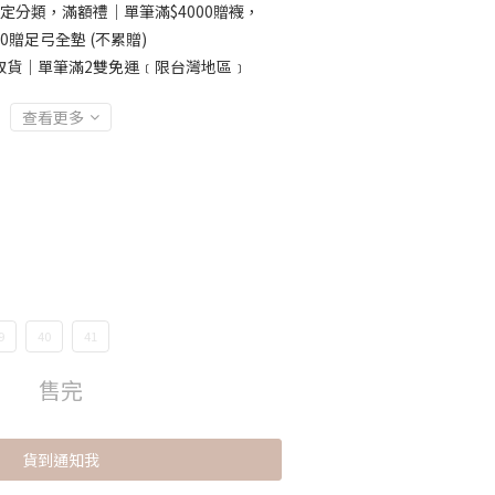
定分類，滿額禮｜單筆滿$4000贈襪，
00贈足弓全墊 (不累贈)
取貨｜單筆滿2雙免運﹝限台灣地區﹞
查看更多
9
40
41
售完
貨到通知我