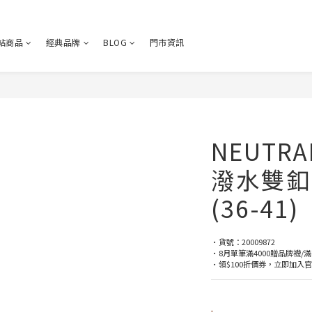
站商品
經典品牌
BLOG
門市資訊
NEUTR
潑水雙釦
(36-41)
•貨號：20009872
•8月單筆滿4000贈品牌襪/滿
•領$100折價券，立即加入官方LI