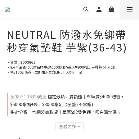
NEUTRAL 防潑水免綁帶
秒穿氣墊鞋 芋紫(36-43)
•貨號：20009923
•8月單筆滿4000贈品牌襪/滿6000贈聯名組/滿8000贈足弓鞋墊 (不累計)
•領$100折價券，立即加入官方LINE (ID:＠fmfm)
至
08/31 16:00
截止
指定分類，滿額禮｜單筆滿$4000贈襪，
$6000贈帽+袋，$8000贈足弓全墊 (不累贈)
指定分類，官網超商取貨｜單筆滿2雙免運﹝限台灣地區﹞
查看更多