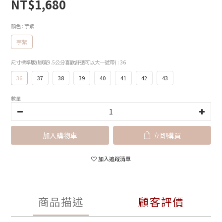
NT$1,680
顏色
: 芋紫
芋紫
尺寸標準版(腳寬9.5公分喜歡舒適可以大一號帶)
: 36
36
37
38
39
40
41
42
43
數量
加入購物車
立即購買
加入追蹤清單
商品描述
顧客評價