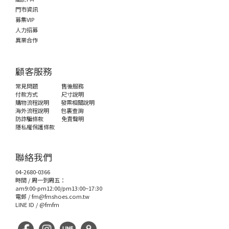
門市資訊
募集VIP
人力招募
異業合作
顧客服務
常見問題
售後服務
付款方式
尺寸說明
購物流程說明
發票相關說明
海外流程說明
包裏查詢
防詐騙條款
免責聲明
隱私權保護條款
聯絡我們
04-2680-0366
時間 / 周一到周五：
am9:00-pm12:00/pm13:00~17:30
電郵 /
fm@fmshoes.com.tw
LINE ID /
@fmfm