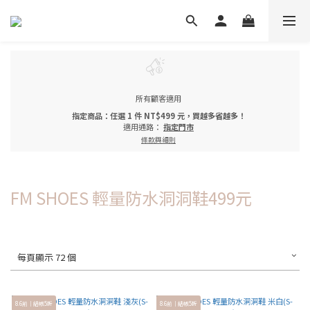
所有顧客適用
指定商品：任選 1 件 NT$499 元，買越多省越多！
適用通路：
指定門市
條款與細則
FM SHOES 輕量防水洞洞鞋499元
每頁顯示 72 個
8.6前｜結帳5折
8.6前｜結帳5折