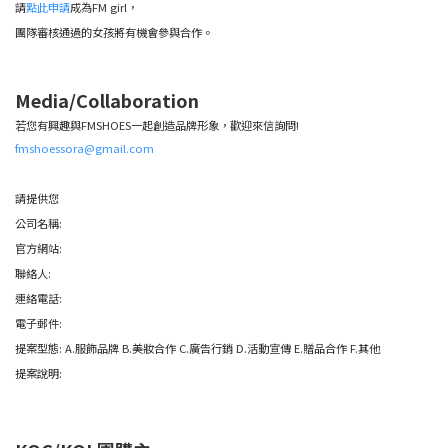
請
點此申請
成為FM girl，
團隊審核通過的女孩將有機會參與合作。
Media/Collaboration
若您有興趣與FMSHOES一起創造品牌形象，歡迎來信詢問!
fmshoessora@gmail.com
請提供您
公司名稱:
官方網站:
聯絡人:
連絡電話:
電子郵件:
提案型態: A.服飾品牌 B.美妝合作 C.廣告行銷 D.活動宣傳 E.贈品合作 F.其他
提案說明: