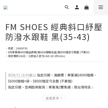
FM SHOES 經典斜口紓壓
防潑水跟鞋 黑(35-43)
•貨號：20009793
•8月單筆滿4000贈品牌襪/滿6000贈聯名組/滿8000贈足弓鞋墊 (不累計)
•領折價券100元，立即加入官方LINE (ID:＠fmfm)
至
08/31 16:00
截止
指定分類，滿額禮｜單筆滿$4000贈襪，
$6000贈帽+袋，$8000贈足弓全墊 (不累贈)
指定分類，官網超商取貨｜單筆滿2雙免運﹝限台灣地區﹞
查看更多