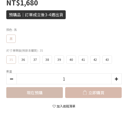
NT$1,680
預購品｜訂單成立後3-4週出貨
顏色
: 黑
黑
尺寸 標準版(照原本購買)
: 35
35
36
37
38
39
40
41
42
43
數量
現在預購
立即購買
加入追蹤清單