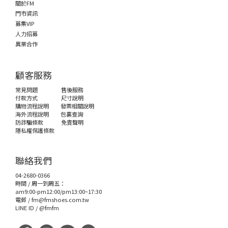
關於FM
門市資訊
募集VIP
人力招募
異業合作
顧客服務
常見問題
售後服務
付款方式
尺寸說明
購物流程說明
發票相關說明
海外流程說明
包裏查詢
防詐騙條款
免責聲明
隱私權保護條款
聯絡我們
04-2680-0366
時間 / 周一到周五：
am9:00-pm12:00/pm13:00~17:30
電郵 /
fm@fmshoes.com.tw
LINE ID /
@fmfm