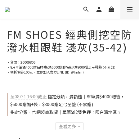
FM SHOES 經典側挖空防
潑水粗跟鞋 淺灰(35-42)
•貨號：20009806
•8月單筆滿4000贈品牌襪/滿6000贈聯名組/滿8000贈足弓鞋墊 (不累計)
•領折價券100元，立即加入官方LINE (ID:＠fmfm)
至
08/31 16:00
截止
指定分類，滿額禮｜單筆滿$4000贈襪，
$6000贈帽+袋，$8000贈足弓全墊 (不累贈)
指定分類，官網超商取貨｜單筆滿2雙免運﹝限台灣地區﹞
查看更多