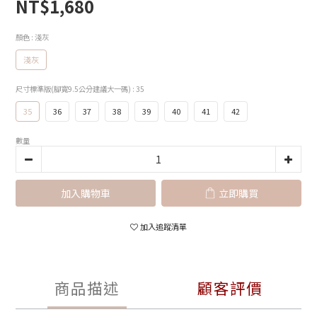
NT$1,680
顏色
: 淺灰
淺灰
尺寸標準版(腳寬9.5公分建議大一碼)
: 35
35
36
37
38
39
40
41
42
數量
加入購物車
立即購買
加入追蹤清單
商品描述
顧客評價