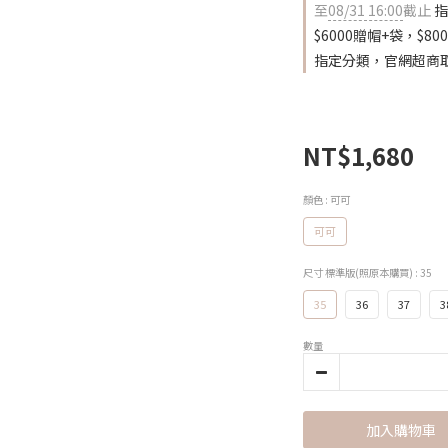
至
08/31 16:00
截止
指
$6000贈帽+袋，$80
指定分類，官網超商
NT$1,680
顏色
: 可可
可可
尺寸 標準版(照原本購買)
: 35
35
36
37
3
數量
加入購物車