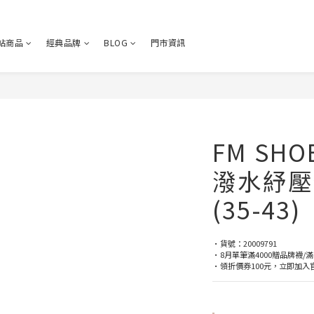
站商品
經典品牌
BLOG
門市資訊
FM SH
潑水紓壓
(35-43)
•貨號：20009791
•8月單筆滿4000贈品牌襪/滿
•領折價券100元，立即加入官方LI