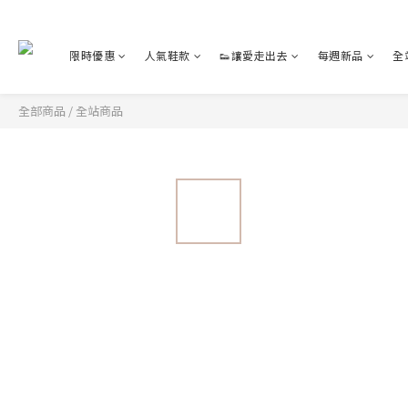
限時優惠
人氣鞋款
👟讓愛走出去
每週新品
全
全部商品
/
全站商品