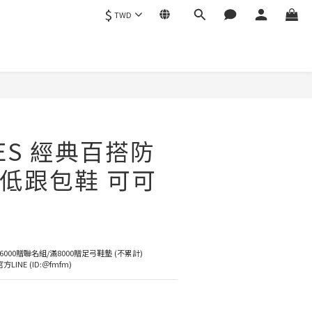
$
TWD
立即購買
OES 經典百搭防
低跟包鞋 可可
6000贈聯名組/滿8000贈足弓鞋墊 (不累計)
NE (ID:＠fmfm)