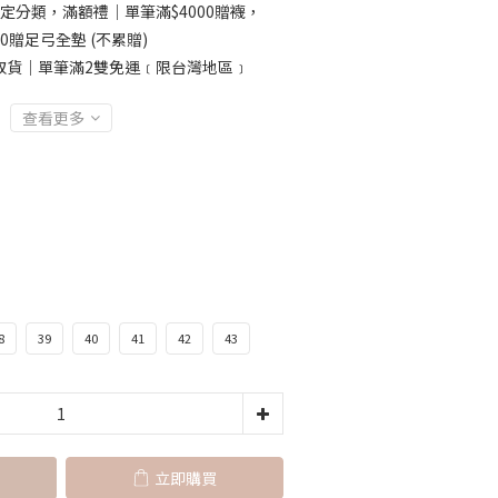
定分類，滿額禮｜單筆滿$4000贈襪，
00贈足弓全墊 (不累贈)
取貨｜單筆滿2雙免運﹝限台灣地區﹞
查看更多
8
39
40
41
42
43
立即購買