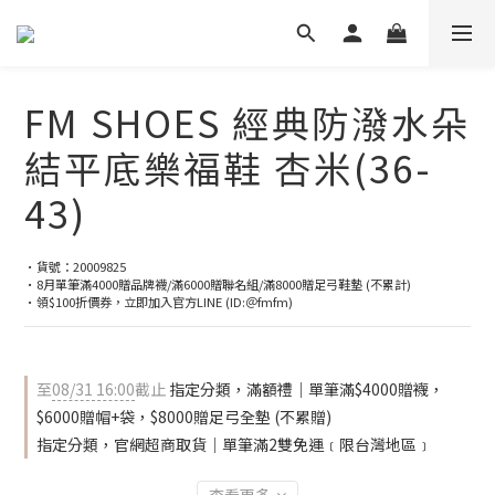
FM SHOES 經典防潑水朵
結平底樂福鞋 杏米(36-
43)
•貨號：20009825
•8月單筆滿4000贈品牌襪/滿6000贈聯名組/滿8000贈足弓鞋墊 (不累計)
•領$100折價券，立即加入官方LINE (ID:＠fmfm)
至
08/31 16:00
截止
指定分類，滿額禮｜單筆滿$4000贈襪，
$6000贈帽+袋，$8000贈足弓全墊 (不累贈)
指定分類，官網超商取貨｜單筆滿2雙免運﹝限台灣地區﹞