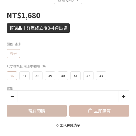
查看更多
NT$1,680
預購品｜訂單成立後3-4週出貨
顏色
: 杏米
杏米
尺寸 標準版(照原本購買)
: 36
36
37
38
39
40
41
42
43
數量
現在預購
立即購買
加入追蹤清單