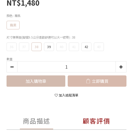
NT$1,480
顏色
: 霧黑
霧黑
尺寸標準版(腳寬9.5公分喜歡舒適可以大一號帶)
: 38
36
37
38
39
40
41
42
43
數量
加入購物車
立即購買
加入追蹤清單
商品描述
顧客評價