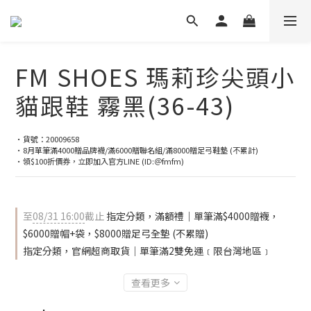
FM SHOES 瑪莉珍尖頭小
貓跟鞋 霧黑(36-43)
•貨號：20009658
•8月單筆滿4000贈品牌襪/滿6000贈聯名組/滿8000贈足弓鞋墊 (不累計)
•領$100折價券，立即加入官方LINE (ID:＠fmfm)
至
08/31 16:00
截止
指定分類，滿額禮｜單筆滿$4000贈襪，
$6000贈帽+袋，$8000贈足弓全墊 (不累贈)
指定分類，官網超商取貨｜單筆滿2雙免運﹝限台灣地區﹞
查看更多