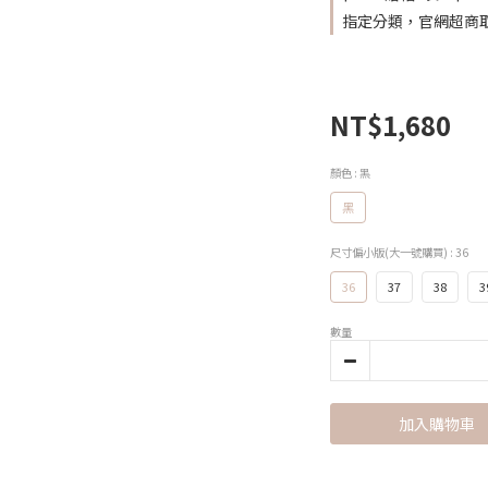
指定分類，官網超商
NT$1,680
顏色
: 黑
黑
尺寸偏小版(大一號購買)
: 36
36
37
38
3
數量
加入購物車