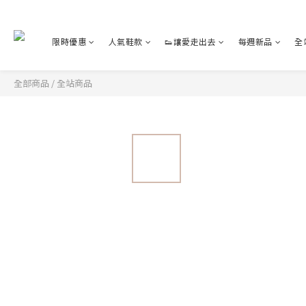
限時優惠
人氣鞋款
👟讓愛走出去
每週新品
全
全部商品
/
全站商品