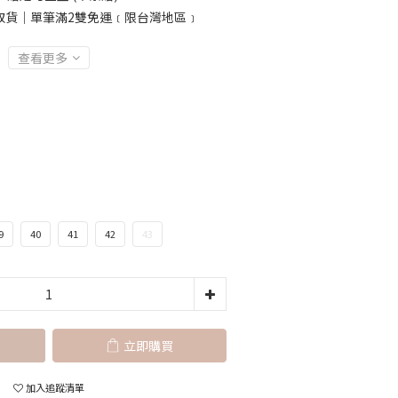
取貨｜單筆滿2雙免運﹝限台灣地區﹞
查看更多
9
40
41
42
43
立即購買
加入追蹤清單