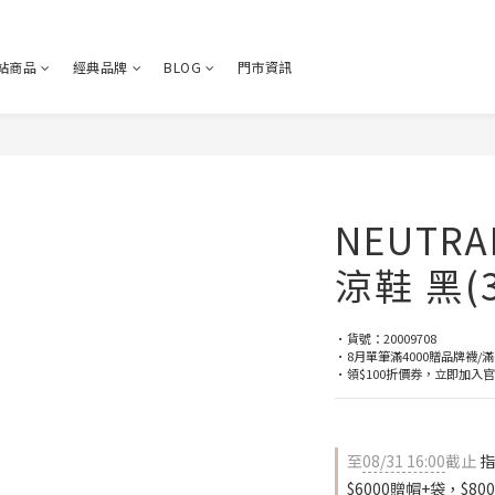
站商品
經典品牌
BLOG
門市資訊
NEUTR
涼鞋 黑(3
•貨號：20009708
•8月單筆滿4000贈品牌襪/滿
•領$100折價券，立即加入官方LI
至
08/31 16:00
截止
指
$6000贈帽+袋，$80