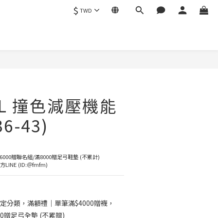
$
TWD
立即購買
AL 撞色減壓機能
6-43)
6000贈聯名組/滿8000贈足弓鞋墊 (不累計)
NE (ID:＠fmfm)
定分類，滿額禮｜單筆滿$4000贈襪，
00贈足弓全墊 (不累贈)