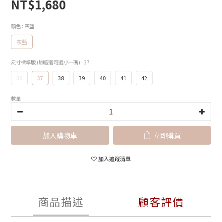
NT$1,680
顏色
: 灰藍
灰藍
尺寸標準版 (腳瘦者可選小一碼)
: 37
36
37
38
39
40
41
42
數量
加入購物車
立即購買
加入追蹤清單
商品描述
顧客評價