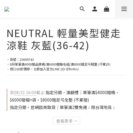
NEUTRAL 輕量美型健走
涼鞋 灰藍(36-42)
•貨號：20009743
•8月單筆滿4000贈品牌襪/滿6000贈聯名組/滿8000贈足弓鞋墊 (不累計)
•領$100折價券，立即加入官方LINE (ID:＠fmfm)
至
08/31 16:00
截止
指定分類，滿額禮｜單筆滿$4000贈襪，
$6000贈帽+袋，$8000贈足弓全墊 (不累贈)
指定分類，官網超商取貨｜單筆滿2雙免運﹝限台灣地區﹞
查看更多