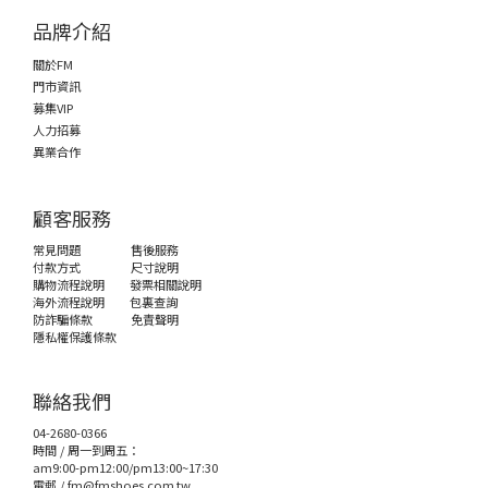
品牌介紹
關於FM
門市資訊
募集VIP
人力招募
異業合作
顧客服務
常見問題
售後服務
付款方式
尺寸說明
購物流程說明
發票相關說明
海外流程說明
包裏查詢
防詐騙條款
免責聲明
隱私權保護條款
聯絡我們
04-2680-0366
時間 / 周一到周五：
am9:00-pm12:00/pm13:00~17:30
電郵 /
fm@fmshoes.com.tw