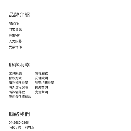
品牌介紹
關於FM
門市資訊
募集VIP
人力招募
異業合作
顧客服務
常見問題
售後服務
付款方式
尺寸說明
購物流程說明
發票相關說明
海外流程說明
包裏查詢
防詐騙條款
免責聲明
隱私權保護條款
聯絡我們
04-2680-0366
時間 / 周一到周五：