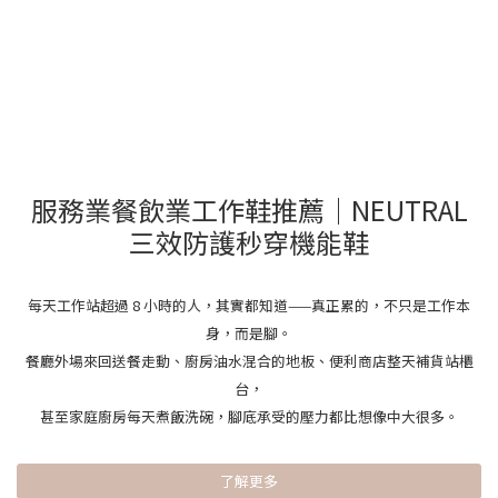
服務業餐飲業工作鞋推薦｜NEUTRAL
三效防護秒穿機能鞋
每天工作站超過 8 小時的人，其實都知道——真正累的，不只是工作本
身，而是腳。
餐廳外場來回送餐走動、廚房油水混合的地板、便利商店整天補貨站櫃
台，
甚至家庭廚房每天煮飯洗碗，腳底承受的壓力都比想像中大很多。
了解更多