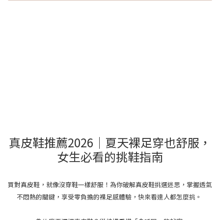
真皮鞋推薦2026｜夏天裸足穿也舒服，
女生必看的挑鞋指南
買對真皮鞋，就像沒穿鞋一樣舒服！為你破解真皮鞋挑選迷思，掌握透氣
不悶熱的關鍵，享受零負擔的裸足感體驗，快來看達人都怎麼挑。